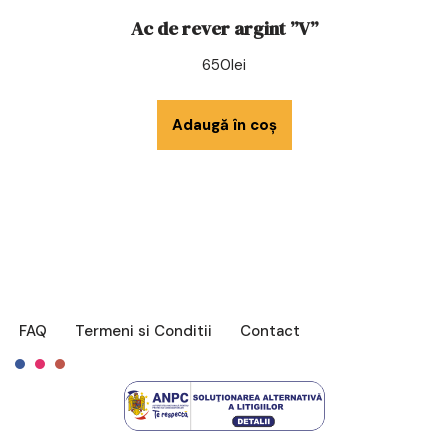
Ac de rever argint ”V”
650
lei
Adaugă în coș
FAQ
Termeni si Conditii
Contact