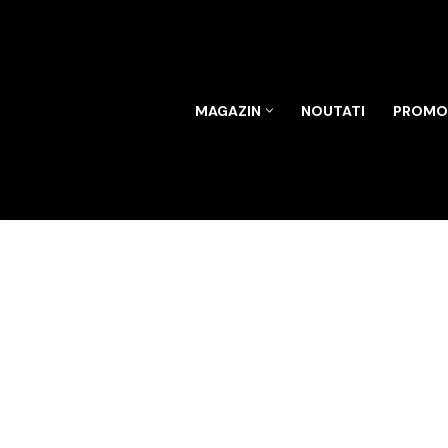
Sari
la
conținut
MAGAZIN
NOUTATI
PROMOT
O colectie d