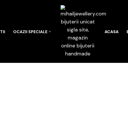
II
OCAZII SPECIALE
ACASA
e bijuterii