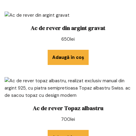
Ac de rever din argint gravat
650
lei
Adaugă în coș
Ac de rever Topaz albastru
700
lei