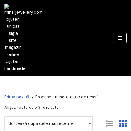
Sari
la
conținut
Prima pagină
\
Produse etichetate „ac de rever”
Afișez toate cele 3 rezultate