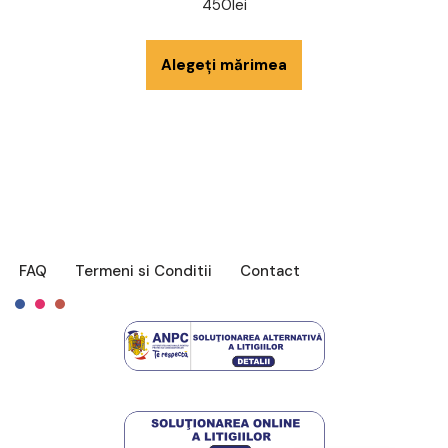
450
lei
Alegeți mărimea
FAQ
Termeni si Conditii
Contact
Français
English