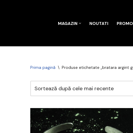
Sari
MAGAZIN
NOUTATI
PROMOT
la
conținut
Prima pagină
\
Produse etichetate „bratara argint g