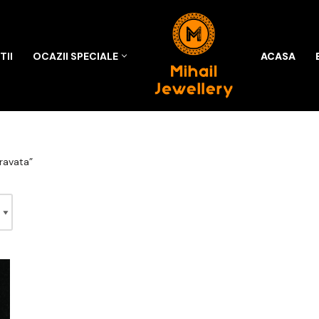
II
OCAZII SPECIALE
ACASA
ravata”