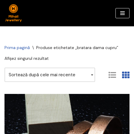
Sari
la
conținut
Prima pagină
\
Produse etichetate „bratara dama cupru”
Afișez singurul rezultat