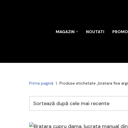
Sari
la
conținut
MAGAZIN
NOUTATI
PROMOT
Prima pagină
\
Produse etichetate „bratara fixa argi