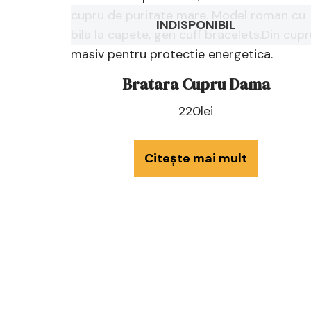
INDISPONIBIL
Bratara Cupru Dama
220
lei
Citește mai mult