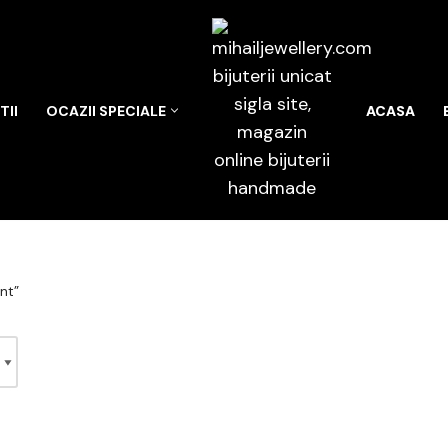
II
OCAZII SPECIALE
ACASA
nt”