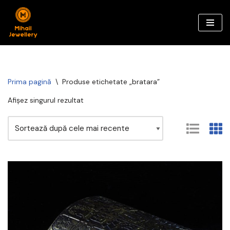
Sari
la
conținut
Prima pagină
\
Produse etichetate „bratara”
Afișez singurul rezultat