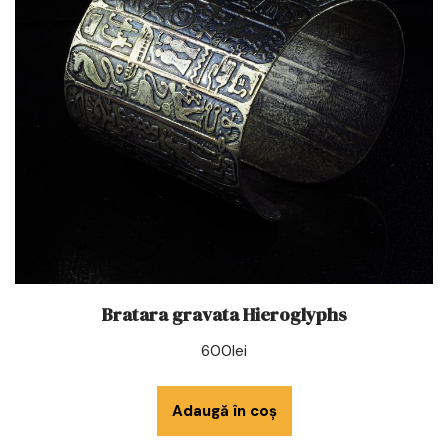
Bratara gravata Hieroglyphs
600
lei
Adaugă în coș