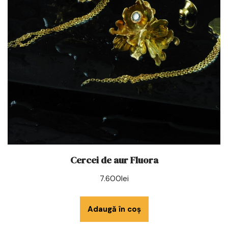
Cercei de aur Fluora
7.600
lei
Adaugă în coș