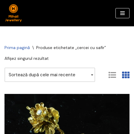
Sari
la
conținut
Prima pagină
\
Produse etichetate „cercei cu safir”
Afișez singurul rezultat