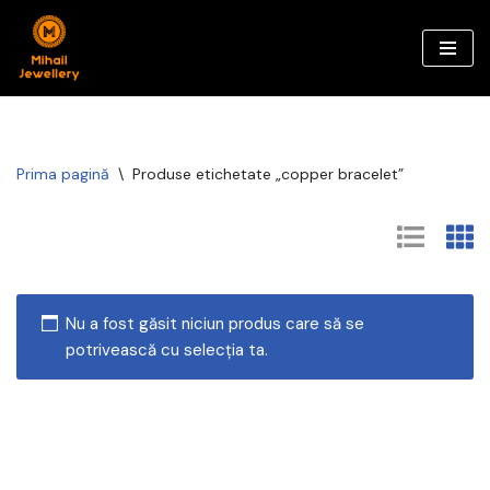
Sari
la
conținut
Prima pagină
\
Produse etichetate „copper bracelet”
Nu a fost găsit niciun produs care să se
potrivească cu selecția ta.