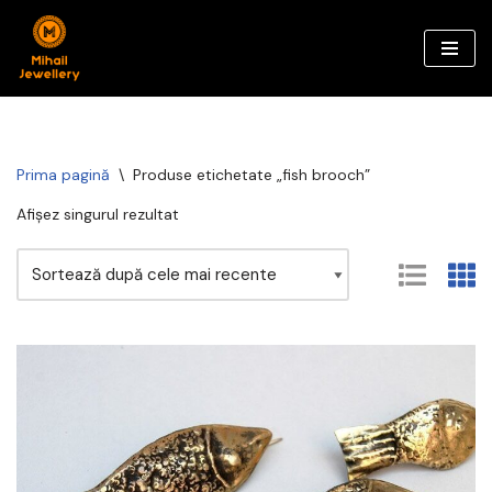
Sari
la
conținut
Prima pagină
\
Produse etichetate „fish brooch”
Afișez singurul rezultat