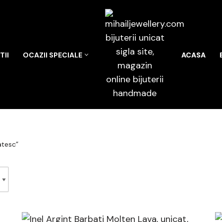
II
OCAZII SPECIALE
ACASA
atesc”