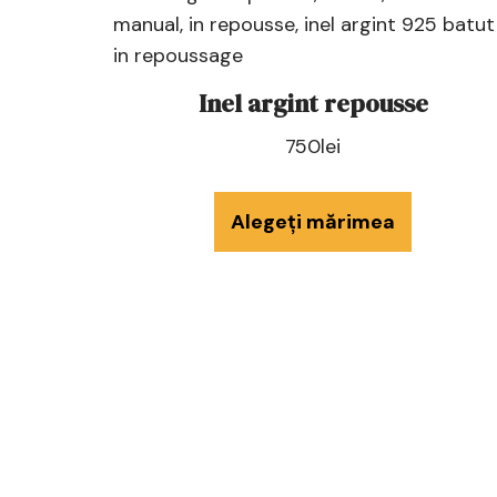
Inel argint repousse
750
lei
Alegeți mărimea