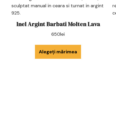
Inel Argint Barbati Molten Lava
650
lei
Alegeți mărimea