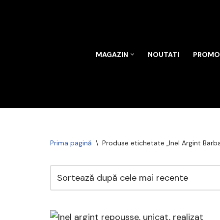
Sari
la
conținut
MAGAZIN
NOUTATI
PROMOT
Prima pagină
\
Produse etichetate „Inel Argint Barb