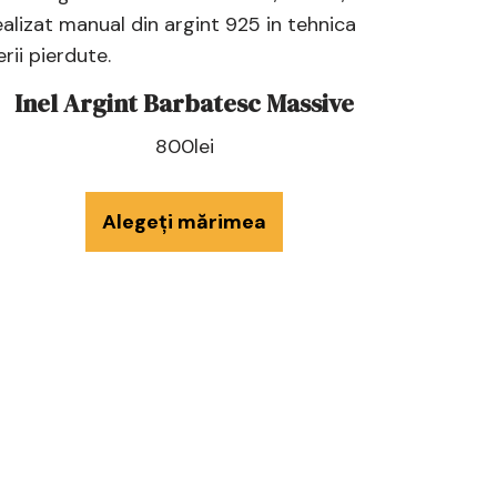
Inel Argint Barbatesc Massive
800
lei
Alegeți mărimea