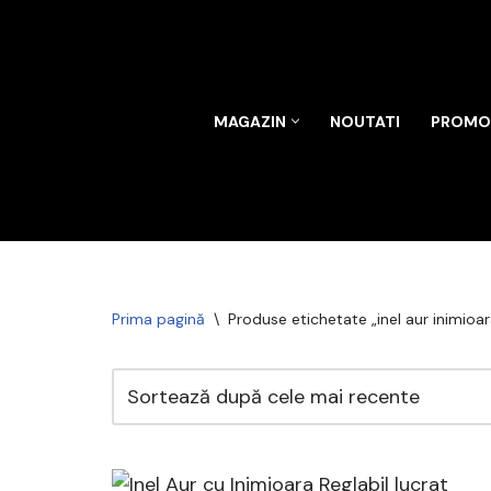
Sari
la
conținut
MAGAZIN
NOUTATI
PROMOT
Prima pagină
\
Produse etichetate „inel aur inimioar