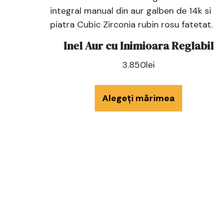
Inel Aur cu Inimioara Reglabil
3.850
lei
Alegeți mărimea