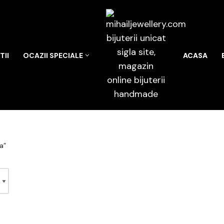
II
OCAZII SPECIALE
ACASA
a”