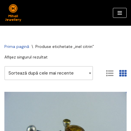
Sari
la
conținut
Prima pagină
\
Produse etichetate „inel citrin”
Afișez singurul rezultat