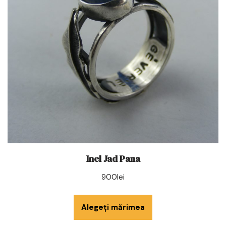
Inel Jad Pana
900
lei
Alegeți mărimea