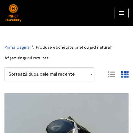
Sari
la
conținut
Prima pagină
\
Produse etichetate „inel cu jad natural”
Afișez singurul rezultat