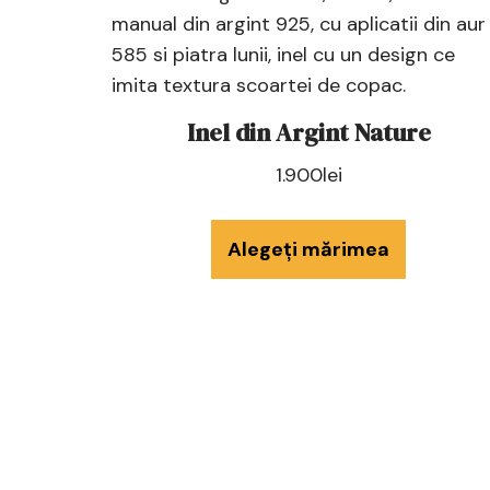
Inel din Argint Nature
1.900
lei
Alegeți mărimea