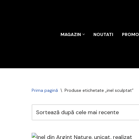
Sari
la
conținut
MAGAZIN
NOUTATI
PROMOT
Prima pagină
\
Produse etichetate „inel sculptat”