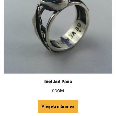
Inel Jad Pana
900
lei
Alegeți mărimea