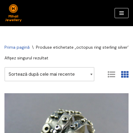
Sari
la
conținut
Prima pagină
\
Produse etichetate „octopus ring sterling silver”
Afișez singurul rezultat