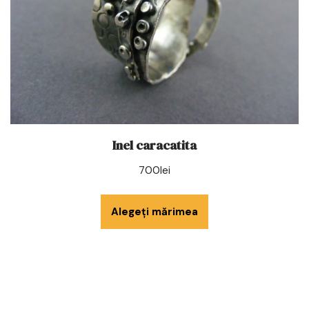
Inel caracatita
700
lei
Alegeți mărimea