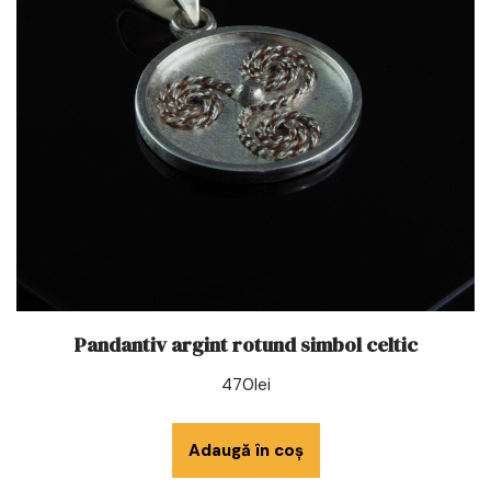
Pandantiv argint rotund simbol celtic
470
lei
Adaugă în coș