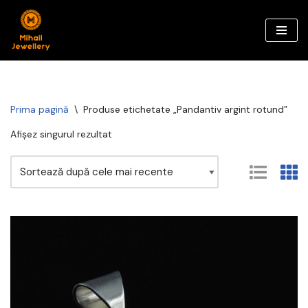
Sari
la
conținut
Prima pagină
\
Produse etichetate „Pandantiv argint rotund”
Afișez singurul rezultat