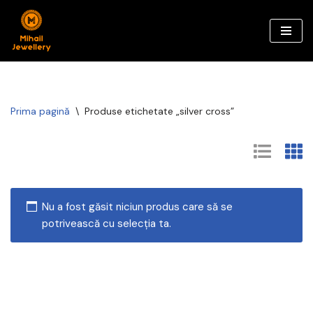
Sari
la
conținut
Prima pagină
\
Produse etichetate „silver cross”
Nu a fost găsit niciun produs care să se
potrivească cu selecția ta.