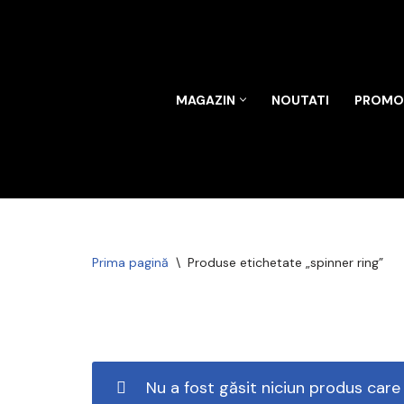
Sari
la
conținut
MAGAZIN
NOUTATI
PROMOT
Prima pagină
\
Produse etichetate „spinner ring”
Nu a fost găsit niciun produs care 