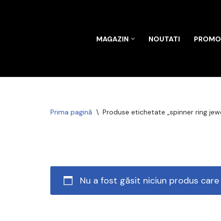
Sari
MAGAZIN
NOUTATI
PROMOT
la
conținut
Prima pagină
\
Produse etichetate „spinner ring jew
Nu a fost găsit niciun produs care 