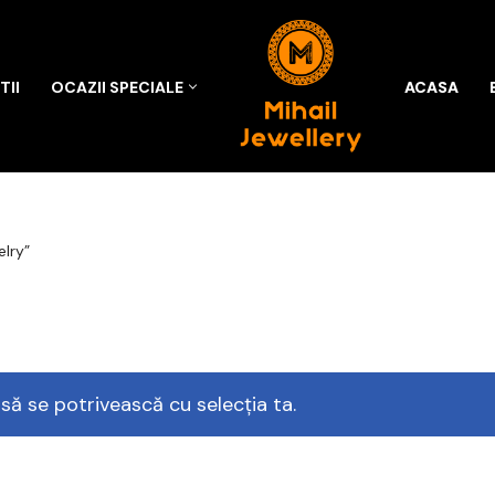
II
OCAZII SPECIALE
ACASA
elry”
să se potrivească cu selecția ta.