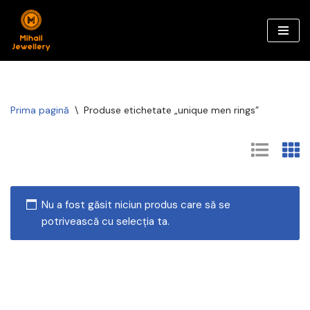
Sari
la
conținut
Prima pagină
\
Produse etichetate „unique men rings”
Nu a fost găsit niciun produs care să se
potrivească cu selecția ta.