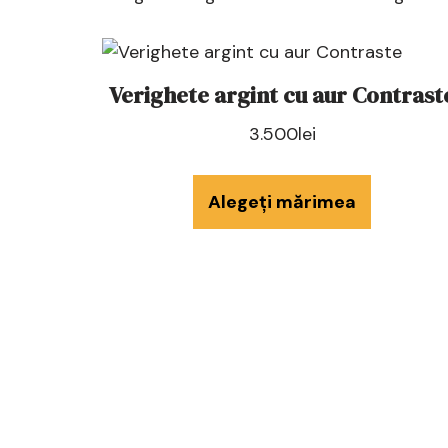
Verighete argint cu aur Contrast
3.500
lei
Alegeți mărimea