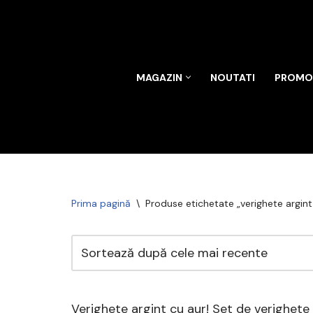
Sari
la
conținut
MAGAZIN
NOUTATI
PROMOT
Prima pagină
\
Produse etichetate „verighete argint
Verighete argint cu aur! Set de verighete