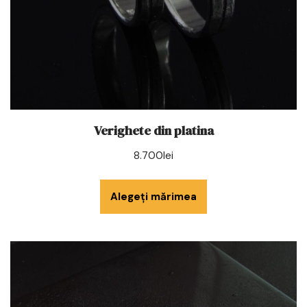
Verighete din platina
8.700
lei
Alegeți mărimea