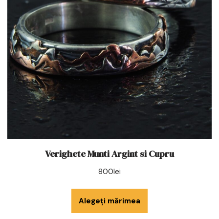
Verighete Munti Argint si Cupru
800
lei
Alegeți mărimea