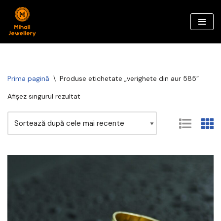
Sari
la
conținut
Prima pagină
\
Produse etichetate „verighete din aur 585”
Afișez singurul rezultat