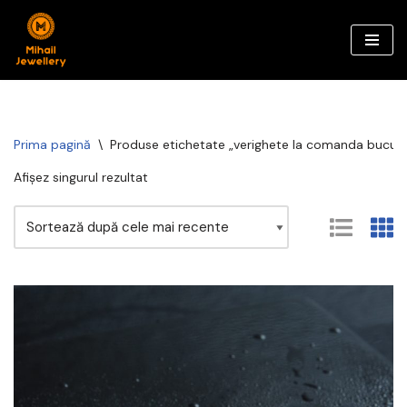
Sari
la
conținut
Prima pagină
\
Produse etichetate „verighete la comanda bucure
Afișez singurul rezultat