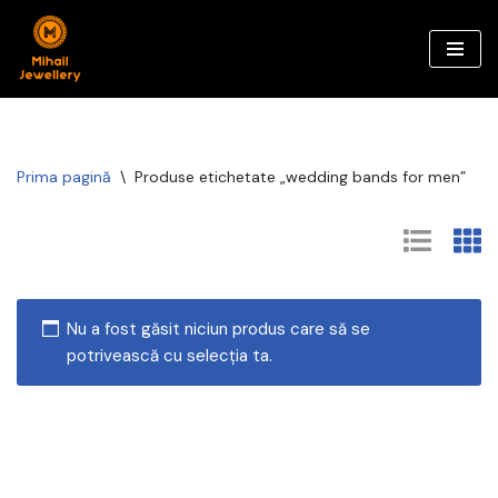
Sari
la
conținut
Prima pagină
\
Produse etichetate „wedding bands for men”
Nu a fost găsit niciun produs care să se
potrivească cu selecția ta.