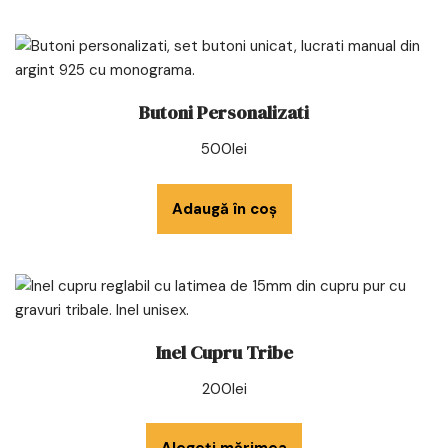
Butoni Personalizati
500
lei
Adaugă în coș
Inel Cupru Tribe
200
lei