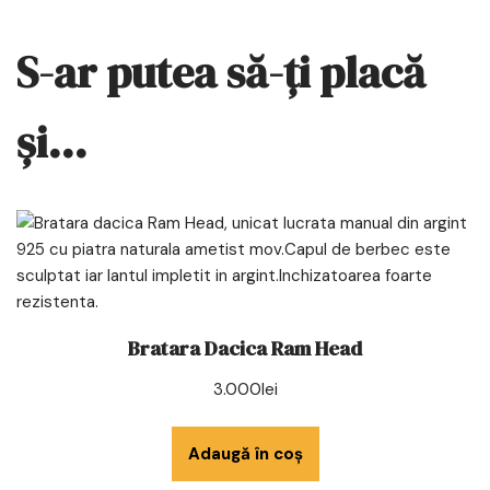
S-ar putea să-ți placă
și…
Bratara Dacica Ram Head
3.000
lei
Adaugă în coș