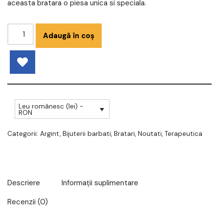
aceasta bratara o piesa unica si speciala.
Adaugă în coș
Leu românesc (lei) -
RON
Categorii:
Argint
,
Bijuterii barbati
,
Bratari
,
Noutati
,
Terapeutica
Descriere
Informații suplimentare
Recenzii (0)