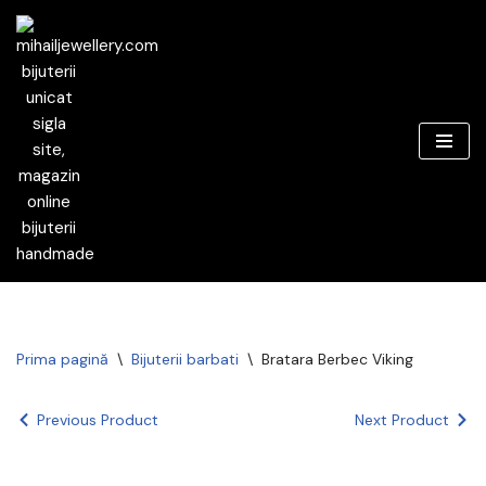
Sari
la
conținut
Prima pagină
\
Bijuterii barbati
\
Bratara Berbec Viking
Previous Product
Next Product