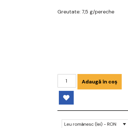
Greutate: 7,5 g/pereche
Adaugă în coș
Leu românesc (lei) - RON