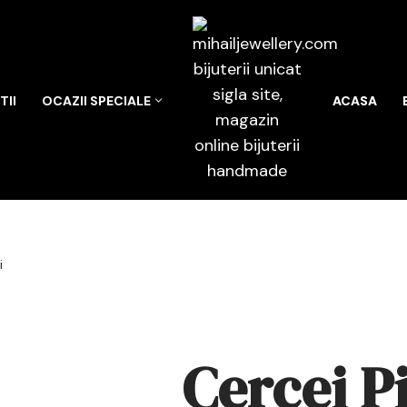
II
OCAZII SPECIALE
ACASA
i
Cercei P