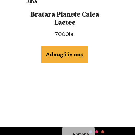
Bratara Planete Calea
Lactee
7.000
lei
Adaugă în coș
Français
English
Română