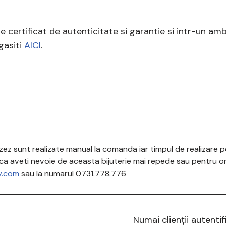
 certificat de autenticitate si garantie si intr-un amba
gasiti
AICI
.
alizez sunt realizate manual la comanda iar timpul de realizare
aca aveti nevoie de aceasta bijuterie mai repede sau pentru or
y.com
sau la numarul 0731.778.776
Numai clienții autenti