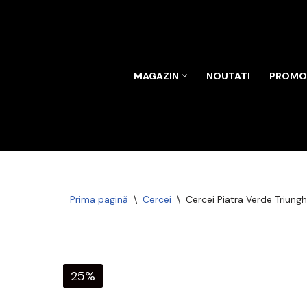
Sari
la
conținut
MAGAZIN
NOUTATI
PROMOT
Prima pagină
\
Cercei
\
Cercei Piatra Verde Triungh
25%