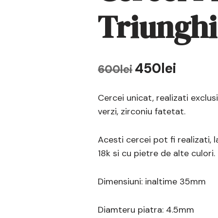
Triunghi
450
lei
600
lei
Cercei unicat, realizati exclus
verzi, zirconiu fatetat.
Acesti cercei pot fi realizati, 
18k si cu pietre de alte culori.
Dimensiuni: inaltime 35mm
Diamteru piatra: 4.5mm