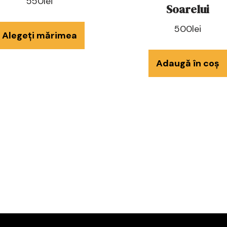
550
lei
Soarelui
500
lei
Alegeți mărimea
Adaugă în coș