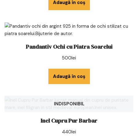
Adaugă în coș
Pandantiv Ochi cu Piatra Soarelui
500
lei
Adaugă în coș
INDISPONIBIL
Inel Cupru Pur Barbar
440
lei