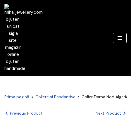
Sari
la
conținut
Prima pagină
\
Coliere si Pandantive
\
Colier Dama Nod Algerian
Previous Product
Next Product