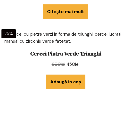
Citește mai mult
25%
Cercei Piatra Verde Triunghi
600
lei
450
lei
Adaugă în coș