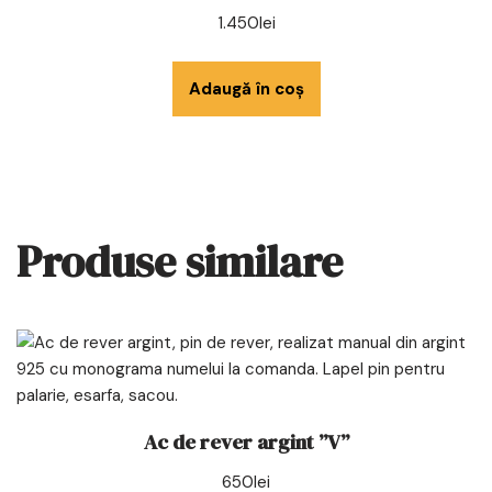
1.450
lei
Adaugă în coș
Produse similare
Ac de rever argint ”V”
650
lei