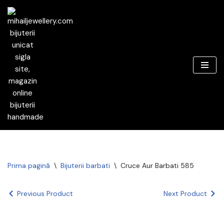
Sari
la
conținut
Prima pagină
\
Bijuterii barbati
\
Cruce Aur Barbati 585
Previous Product
Next Product