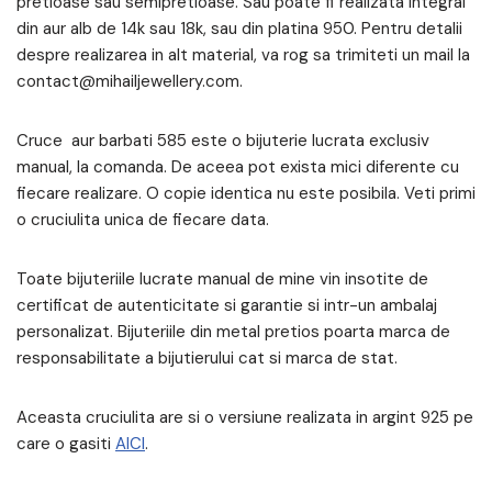
pretioase sau semipretioase. Sau poate fi realizata integral
din aur alb de 14k sau 18k, sau din platina 950. Pentru detalii
despre realizarea in alt material, va rog sa trimiteti un mail la
contact@mihailjewellery.com.
Cruce aur barbati 585 este o bijuterie lucrata exclusiv
manual, la comanda. De aceea pot exista mici diferente cu
fiecare realizare. O copie identica nu este posibila. Veti primi
o cruciulita unica de fiecare data.
Toate bijuteriile lucrate manual de mine vin insotite de
certificat de autenticitate si garantie si intr-un ambalaj
personalizat. Bijuteriile din metal pretios poarta marca de
responsabilitate a bijutierului cat si marca de stat.
Aceasta cruciulita are si o versiune realizata in argint 925 pe
care o gasiti
AICI
.