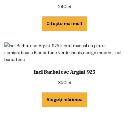
240
lei
Citește mai mult
Inel Barbatesc Argint 925
850
lei
Alegeți mărimea