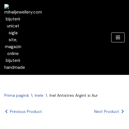
Sari
la
conținut
Prima pagină
\
Inele
\
Inel Antistres Argint si Aur
Previous Product
Next Product