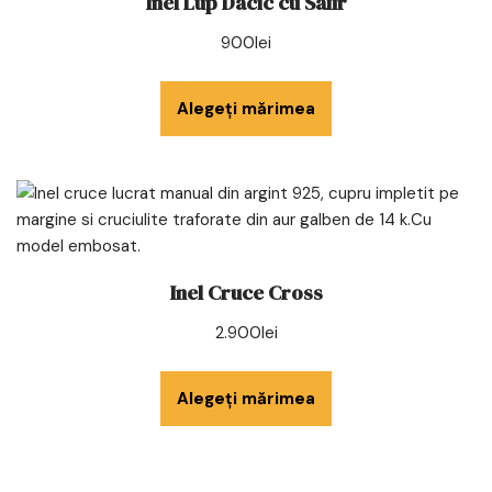
Inel Lup Dacic cu Safir
900
lei
Alegeți mărimea
Inel Cruce Cross
2.900
lei
Alegeți mărimea