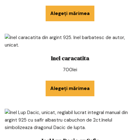
Alegeți mărimea
Inel caracatita
700
lei
Alegeți mărimea