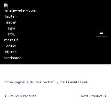
Sari
la
conținut
Prima pagină
\
Bijuterii barbati
\
Inel Gravat Cupru
Previous Product
Next Product