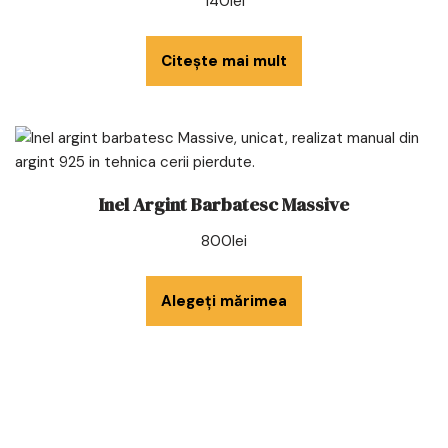
140
lei
Citește mai mult
Inel Argint Barbatesc Massive
800
lei
Alegeți mărimea