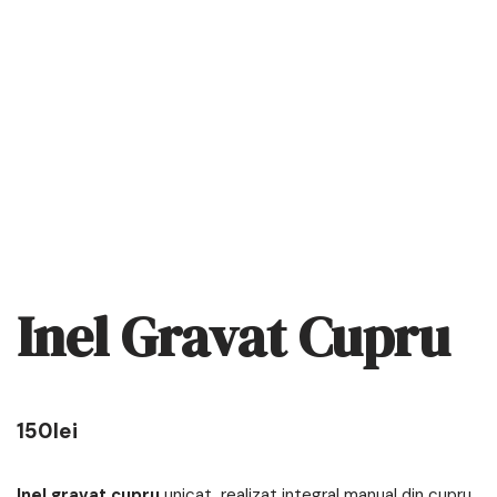
Inel Gravat Cupru
150
lei
Inel gravat cupru
unicat, realizat integral manual din cupru