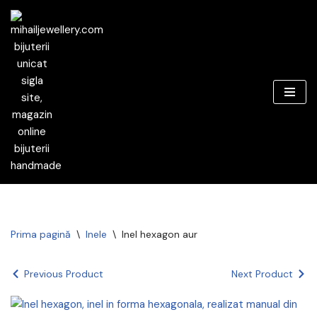
Sari
la
conținut
Prima pagină
\
Inele
\
Inel hexagon aur
Previous Product
Next Product