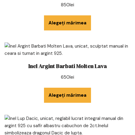
850
lei
Alegeți mărimea
Inel Argint Barbati Molten Lava
650
lei
Alegeți mărimea