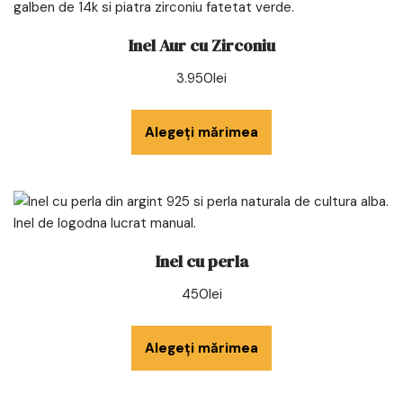
Inel Aur cu Zirconiu
3.950
lei
Alegeți mărimea
Inel cu perla
450
lei
Alegeți mărimea