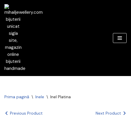
Sari
la
conținut
Prima pagină
\
Inele
\
Inel Platina
Previous Product
Next Product