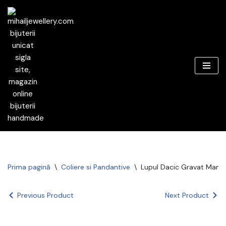
Sari
la
conținut
Prima pagină
\
Coliere si Pandantive
\
Lupul Dacic Gravat Manua
Previous Product
Next Product