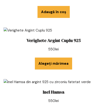
Adaugă în coș
Verighete Argint Cuplu 925
550
lei
Alegeți mărimea
Inel Hamsa
550
lei