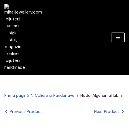
Sari
la
conținut
Prima pagină
\
Coliere si Pandantive
\
Nodul Algerian al Iubirii
Previous Product
Next Product