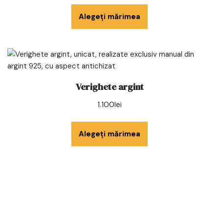
Alegeți mărimea
Verighete argint
1.100
lei
Alegeți mărimea