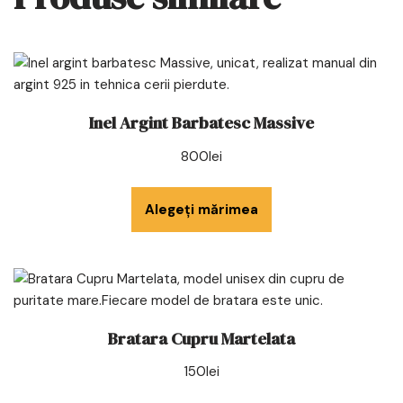
Inel Argint Barbatesc Massive
800
lei
Alegeți mărimea
Bratara Cupru Martelata
150
lei