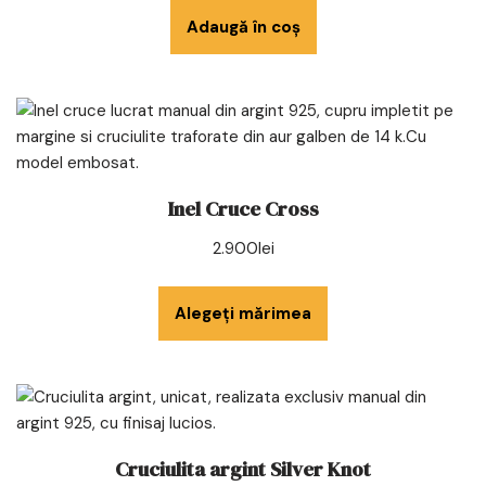
Adaugă în coș
Inel Cruce Cross
2.900
lei
Alegeți mărimea
Cruciulita argint Silver Knot