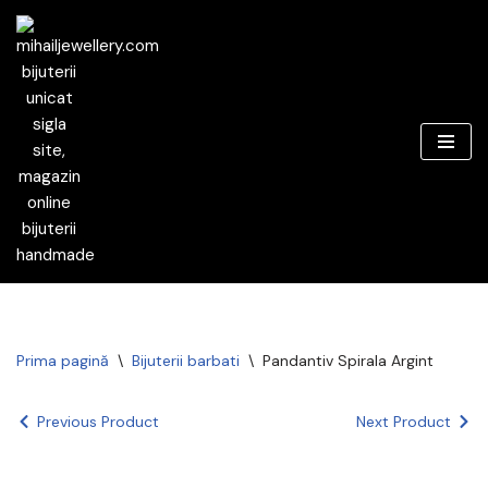
Sari
la
conținut
Prima pagină
\
Bijuterii barbati
\
Pandantiv Spirala Argint
Previous Product
Next Product