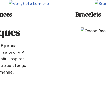
ances
Bracelets
iques
 Bijorhca
n salonul VIP,
 său, inspirat
a atras atenția
 manual,