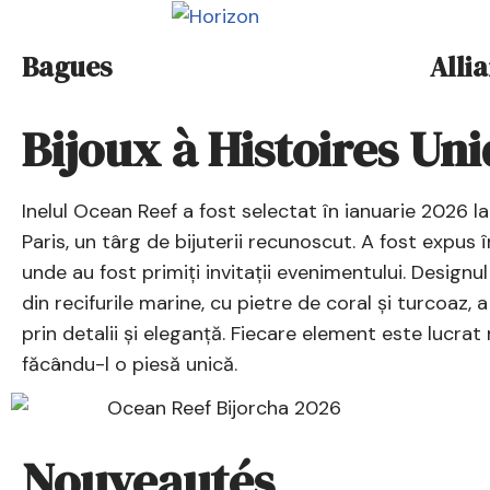
Bagues
Alli
Bijoux à Histoires Un
Inelul Ocean Reef a fost selectat în ianuarie 2026 la
Paris, un târg de bijuterii recunoscut. A fost expus î
unde au fost primiți invitații evenimentului. Designul
din recifurile marine, cu pietre de coral și turcoaz, 
prin detalii și eleganță. Fiecare element este lucrat
făcându-l o piesă unică.
Nouveautés