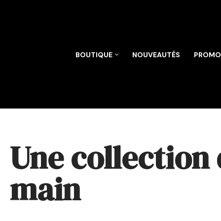
Aller
au
contenu
BOUTIQUE
NOUVEAUTÉS
PROMO
Une collection 
main