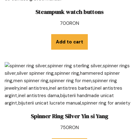
Steampunk watch buttons
700
RON
Add to cart
Spinner Ring Silver Yin si Yang
750
RON