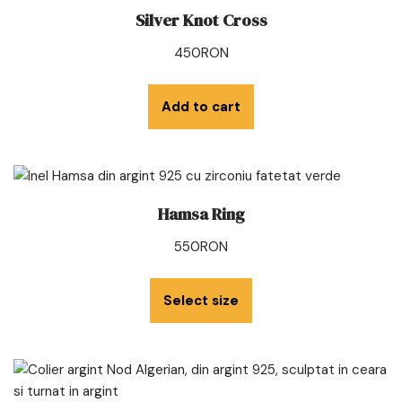
Silver Knot Cross
450
RON
Add to cart
Hamsa Ring
550
RON
Select size