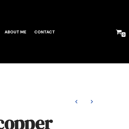
ABOUT ME
CONTACT
0
copper