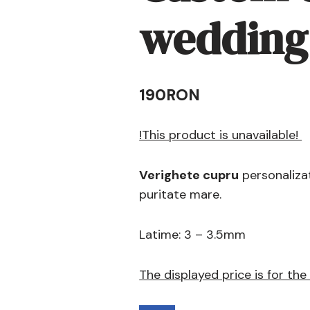
wedding 
190
RON
!This product is unavailable!
Verighete cupru
personalizat
puritate mare.
Latime: 3 – 3.5mm
The displayed price is for the