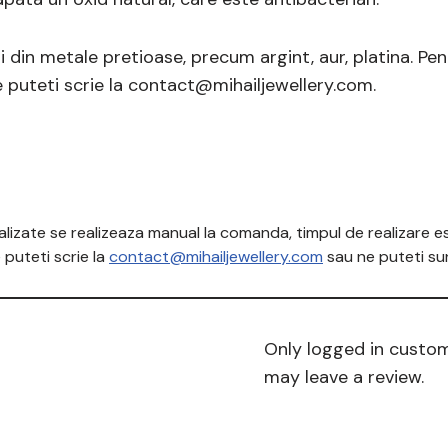
 si din metale pretioase, precum argint, aur, platina. P
ne puteti scrie la contact@mihailjewellery.com.
izate se realizeaza manual la comanda, timpul de realizare est
puteti scrie la
contact@mihailjewellery.com
sau ne puteti su
Only logged in custo
may leave a review.