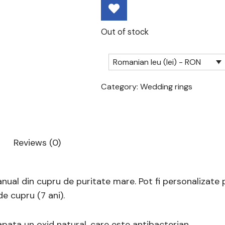
Out of stock
Romanian leu (lei) - RON
Category:
Wedding rings
Reviews (0)
nual din cupru de puritate mare. Pot fi personalizate 
e cupru (7 ani).
pata un oxid natural, care este antibacterian.