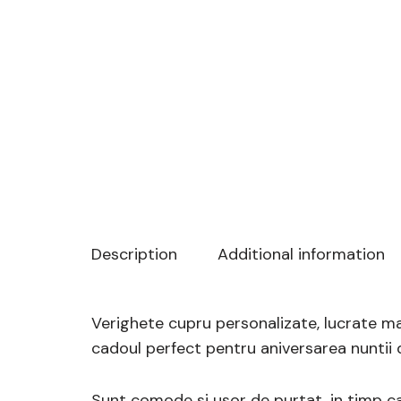
Description
Additional information
Verighete cupru personalizate, lucrate ma
cadoul perfect pentru aniversarea nuntii d
Sunt comode si usor de purtat, in timp ca