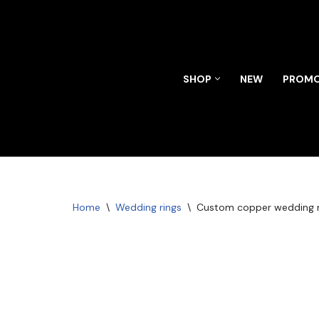
Skip
to
content
SHOP
NEW
PROMO
Home
\
Wedding rings
\
Custom copper wedding r