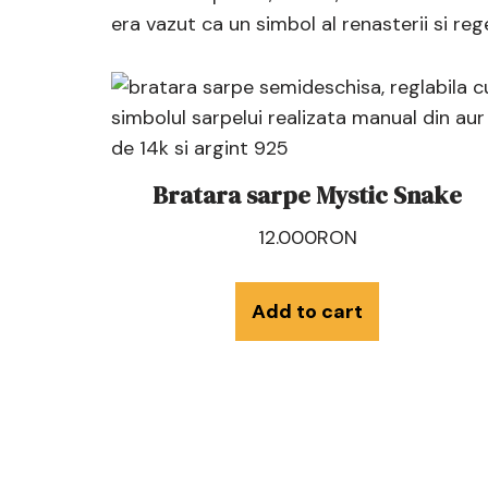
era vazut ca un simbol al renasterii si re
Bratara sarpe Mystic Snake
12.000
RON
Add to cart