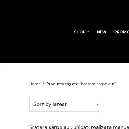
Skip
to
content
SHOP
NEW
PROMO
Home
\
Products tagged “bratara sarpe aur”
Bratara sarpe aur, unicat, realizata manual