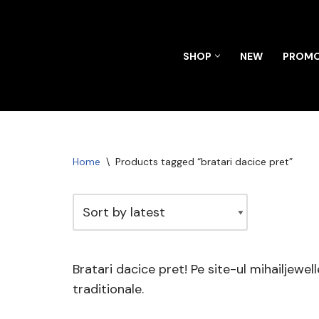
Skip
SHOP
NEW
PROMO
to
content
Home
\
Products tagged “bratari dacice pret”
Bratari dacice pret! Pe site-ul mihailjewel
traditionale.