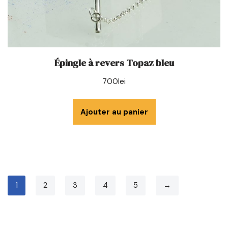
Épingle à revers Topaz bleu
700
lei
Ajouter au panier
1
2
3
4
5
→