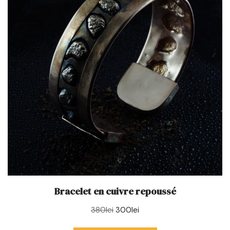
Bracelet en cuivre repoussé
380
lei
300
lei