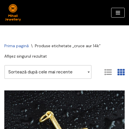
Sari
la
conținut
Prima pagină
\
Produse etichetate „cruce aur 14k”
Afișez singurul rezultat