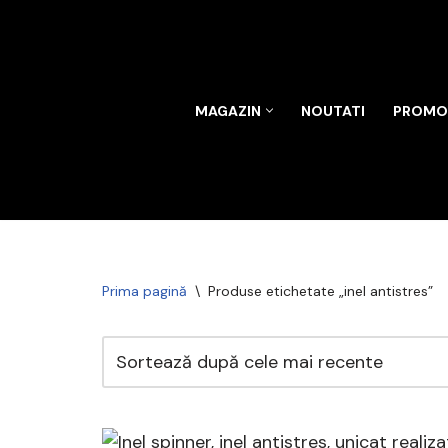
Sari
la
conținut
MAGAZIN
NOUTATI
PROMOT
Prima pagină
\
Produse etichetate „inel antistres”