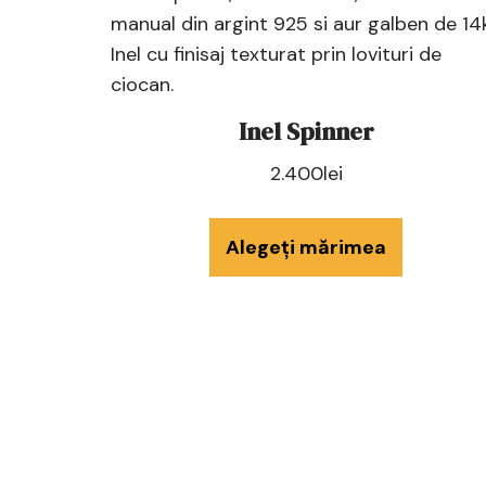
Inel Spinner
2.400
lei
Alegeți mărimea