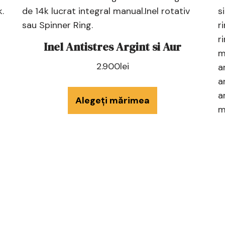
Inel Antistres Argint si Aur
2.900
lei
Alegeți mărimea