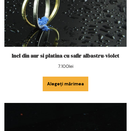
Inel din aur si platina cu safir albastru-violet
7.100
lei
Alegeți mărimea