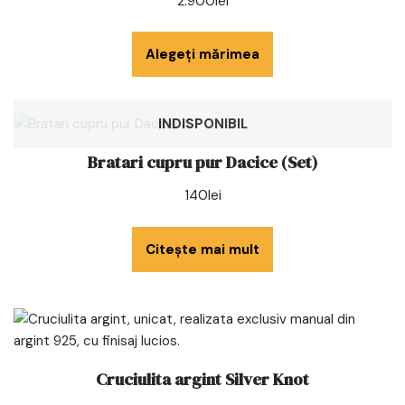
2.900
lei
Alegeți mărimea
INDISPONIBIL
Bratari cupru pur Dacice (Set)
140
lei
Citește mai mult
Cruciulita argint Silver Knot