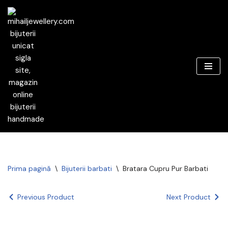
Sari
la
conținut
Prima pagină
\
Bijuterii barbati
\
Bratara Cupru Pur Barbati
Previous Product
Next Product